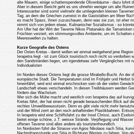
alte Mauern, einige schattenspendende Olivenbäume - dazu lohnt die
Aber in diesem Bericht geht es uns ohnehin weniger um alte Ruin
Interessanter sind somit vielmehr die umliegenden kleinen Tavernen 
Tag, an dem die Griechen zumeist in die Gaststätten am Meer flüch
es macht Spass, ihnen zuzuschauen, denn was sie zun, ist eher mi
nimmt sich von jedem etwas. Kulinarischer Sozialismus - so könn
Am Ufer hat der Wirt der Taverne Nikos Platanakis die Tamarisken
Früchten verziert, ein stimmungsvolles Ambiente, um im Schatten 
Meereswellen zu halten.
Kurze Geografie des Ostens
Der Osten Kretas - damit wollen wir einmal weitgehend jene Region
Ierapetra liegt - ist zum Glück touristisch noch nicht so verdorben
den Sandstränden liegen, um irgendetwas sehr Vergängliches mit n
Individualisten
Im Norden dieses Ostens liegt die grosse Mirabello-Bucht. An der dü
europäische Stadt. Die Temperaturen sind im Frühjahr und Herbst 
hineinfährt, wird erst einmal erschrocken sein ob der vielen Gewä
Landschaft etwas verschandeln. In diesen Treibhäusern werden G
fördern das Wachstum.
Wer sich die Mühe macht und westlich von Ierapetra das auf kurvig
Kretas fährt, der hat einen nicht gerade berauschenden Blick auf 
rechtes Umweltbewusstsein. Denn es gibt viele nicht mehr benutzte T
und der Wind zerrt an den noch anhaftenden Plastikbahnen. Entsorg
In Ierapetra wird eine Schiffsfahrt zu der Insel Chrissi, auch Esel
bietet einige schöne, z.T. weisse Strände. Verpflegung und Wasser
offenen Taverne sind alles andere als touristenfreundlich.
Im Nordosten führt die Strasse von Agios Nikolaos nach Sitia, kurvi
Nachmittagsstunde von Sitia in Richtung Westen zu fahren. Von oben