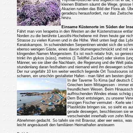
kleinen Blättern säumt die Wege, grosse 
Akazien runden das Bild der Flora ab. Üb
geradezu herausfordert, nur das Zwitsch
hinzu.
Einsame Küstenorte im Süden der Inse
Fährt man von Ierapetra in den Westen an der Küstenstrasse entlang
Norden zu die berühnte Lassithi-Hochebene mit ihren heute gar nich
Strasse zu vielen Kurven und in die Höhe. Weit unten liegt das Lyb
Keratokampos. In schwindelnden Serpentinen windet sich die schma
ebenso wenigen Gäste, eines davon blumengeschmückt und mit viel 
klingenden Namen Morgenstern. Es ist noch relativ früh, so genie
trinkt ihn glykos (süss), metrios (1 Telöffel Zucker) oder sketos (u
Männer, wo sie über die Nachbarn, die Regierung und die Welt pal
stundenlang daran festhalten und niemand wird ihn deswegen schie
Der nur ungefähr 10 km weiter westlich liegende Ort Tsoutsouros ist 
scharen, ein unschön gestalteter Hafen - man fährt am besten gleic
In der Taverne To Kima (auf deutsch
Griechen beim Mittagessen - immer ein
freundlichem Wesen. Beim Hinausscha
auffrischenden Windes etwas schräg 
Dem Boot entsteigen, zu unserer Verw
einzigen Fischer vermutet - Kerle wie
Plastiktüte bringen sie, so sieht es 
gerade deswegen, beschliessen sie wo
verschwindet innerhalb von zehn Minu
Abnehmen gedacht. So tafeln sie mit Bravour, aber wer weiss, wa
leicht angesäuselt den familiären Heimathafen ansteuern