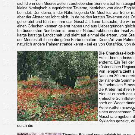
sich die in den Meereswellen zerstiebenden Sonnenstrahlen spiegeln
kleine ökologisch ausgerichtete Taverne, betrieben von einer Englä
befindet. Der kleine, in der Nähe liegende Ort Mochlos war früher m
aber der Abstecher lohnt sich. In de beiden letzten Tavernen des O
geheiratet und führt mit ihm das Geschäft. Eine Tatsache, die wir 
einen Griechen kennen gelernt haben und aus Liebesgründen gleich
Im äussersten Nordosten ist eine der Naturattraktionen der Insel zu
karge karstige Landschaft und sieht auf einmal die ersten, vom St
der Meeresluft ihnen die grüne Farbe erhalten. Diese Art von Palm
natürlich andere Palmenstrände kennt - sei es von Ostafrika, von d
Die Chandras-Hoch
Es ist bereits heiss
entfernt. Ein Teil de
küstennahen Region
Von Ierapetra zieht 
Nach ca 30 km erreic
der nahende Sommer h
Auf schmalen Strasse
die Kreter mit ihren 
Hier ist er noch anzu
kretische Schriftste
noch an Wegesränder
Perlenketten hinwegz
einen angenehmen Du
Macchia umgeben, der
Kykladen gezeigt, w
durch die
Thymian-Büschel und sogleich ist er da, 