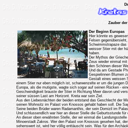
Dr
Zauber der
Der Beginn Europas
Hier könnte es gewesen 
Felsen gegenübersieht, 
Schwimmstrapaze das re
weisser Stier mit der 
haben.
Der Mythos der Griechen
Zeus wieder einmal mit 
den Schönen dieser Wel
Und da am Gestade Phöni
Gespielinnen Blumen zu
Gestalt eines weissen S
einem Stier nur eben möglich ist, scharwenzelte er um die jungen 
Europa, als die mutigste, wagte sich sogar auf seinen Rücken - eine
Geschwindigkeit brauste der Stier in Richtung Meer davon und ve
seiner süssen Last am Horizont. Kreta war sein Ziel.
Aus den Liebesnächten der beiden entstand das Geschlecht der Mino
seinen Wohnsitz im Palast von Knossos gehabt haben soll. Die Sa
Seine beiden Brüder waren Radamanthis, der sein Domizil im Palast
Und schlussendlich war hier an dieser Stelle die Geburtsstunde für 
An dieser oben erwähnten Stelle, der wir einmal die Landungsstelle 
Minoerstadt Zakros. Wer den Palast von Knossos gesehen hat, der z
sehenswert ist, wird her völlig enttäuscht sein. Was für den Archäo