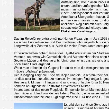
Auffällig sind, wie in allen Parks 
unverständlich umfangreichen Me
muss man nur tun oder nicht tun, 
einem Zeitungsbericht war vor kur
Amerikaner Übergewicht haben. Un
um, so kann man sich des Eindruc
ähnlichen Weg sind mit allen Folg
strapazierte Gesundheitssystem.
Plakat am Zoo-Eingang
Das im Reiseführer extra erwähnte Horton Plaza, ein im Jahr 1985
zwischen Hundertwasser und Postmoderne, lohnt eigentlich nur ein
Langeweile aller Zentren aus. Auch die vielen Restaurants entpupp
Im Windschatten hoher Häuser des Hyatt-Hotels ist an der Stadtseit
Versuch, so etwas wie Gemütlichkeit und Authentizität eines alten 
Souvenir-Läden und Restaurants lohnt, originell ist das wie eine a
noch einen Platz ergattert.
Wenn man schon in der Gegend ist, sollte man die wenigen hunder
Trägers „Midway“ präsentiert.
Der Rundgang zeigt die Enge der Kojen und die Beschränktheit der
ist dies aber fast luxuriös zu nennen. Im riesigen Flughangar ist je
Restaurant. Mitten im Hangar sind rund vierzig Tische für ja 10 Per
nehmen an, irgendeine Festivität für verdientes Militär.
Interessant ist das obere Flugdeck. Ein pensionierter Marinesoldat o
den Träger an Hand von kleinen Tafeln. Wahrlich, eine nervenaufre
Hubschrauber und neuere Flugzeuge wie eine F 14 und eine F 18 ru
Es gibt den schönen Song aus fr
unserer Besuchszeit Anfang Mär