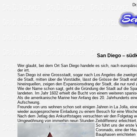
Dr
San Diego – südka
Wer glaubt, bei dem Ort San Diego handele es sich, nach europäis
der irrt.
San Diego ist eine Grossstadt, sogar nach Los Angeles die zweitgrö
die Stadt, mitten über die Vorstädte, lässt die Grösse der Stadt 
hineinquellen, zeigen den Expansionsdrang der Stadt, die nur rund
Wie der Name schon sagt, geht die Gründung der Stadt auf die Span
landeten. Im Jahr 1602 erhielt die Bucht von einem weiteren spani
Als die amerikanische Marine hier Anfang des 20. Jahrhunderts einen
Aufschwung.
Freunde von uns wohnen schon seit einigen Jahren in La Jolla, ei
wieder ausgesprochene Einladung zu einem Besuch für eine Woche
Nach dem Jetlag des Ankunftstages versuchten wir den Folgetag we
Umgewöhnung von immerhin neun Stunden Zeitdifferenz erleichtert
So führt uns der erste
Coronado, eine der Haup
Bauphasen errichteten 