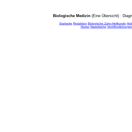
Biologische Medizin
(Eine Übersicht)
: Dia
Startseite
Redaktion
Biologische Zahn-Heilkunde
Hol
Humor
Nadelstiche
Veröffentlichunge